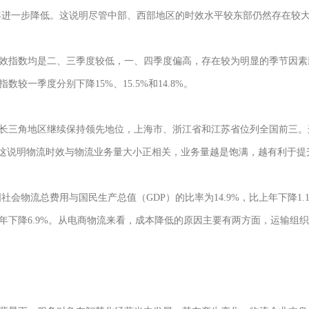
率较往年进一步降低。这说明尽管中部、西部地区的时效水平较东部仍然存在
效指数均是二、三季度较低，一、四季度偏高，存在较为明显的季节因素影
较一季度分别下降15%、15.5%和14.8%。
长三角地区继续保持领先地位，上海市、浙江省和江苏省位列全国前三。
。这说明物流时效与物流业务量大小正相关，业务量越是饱满，越有利于提
国社会物流总费用与国民生产总值（GDP）的比率为14.9%，比上年下降1.1
上年下降6.9%。从电商物流来看，成本降低的原因主要有两方面，运输组