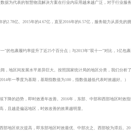
大数据为代表的智慧物流解决方案在行业内应用越来越广泛，对于行业服
年的2.78亿、2015年的4.67亿，直至2016年的6.57亿，服务能力从原
“双十一”的包裹履约率提升了近25个百分点；与2013年“双十一”对比，1亿
辽阔，地区间发展水平差异巨大。按照国家统计局的地区分类，我们分析
014年一季度为基期，基期指数值为100，指数值越低代表时效越好。）
下降的趋势，即时效逐年改善。2016年，东部、中部和西部地区时效指数
高，且越是偏远地区，时效改善的效果越明显。
西部地区依次提高，即东部地区时效最优、中部次之、西部较为滞后。20