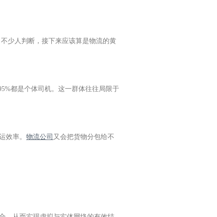
，不少人判断，接下来应该算是物流的黄
95%都是个体司机。这一群体往往局限于
运效率。
物流公司
又会把货物分包给不
合，从而实现虚拟与实体网络的有效结