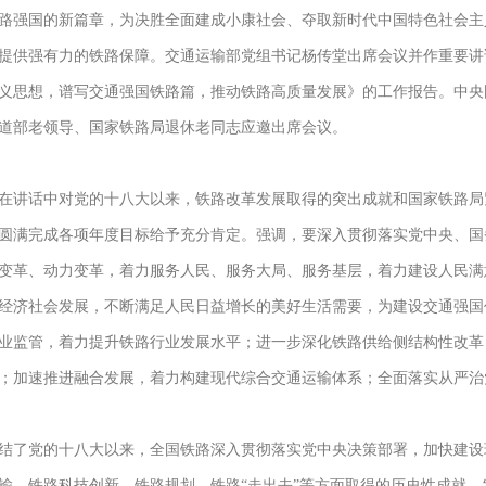
路强国的新篇章，为决胜全面建成小康社会、夺取新时代中国特色社会主
提供强有力的铁路保障。交通运输部党组书记杨传堂出席会议并作重要讲
义思想，谱写交通强国铁路篇，推动铁路高质量发展》的工作报告。中央
道部老领导、国家铁路局退休老同志应邀出席会议。
讲话中对党的十八大以来，铁路改革发展取得的突出成就和国家铁路局紧
圆满完成各项年度目标给予充分肯定。强调，要深入贯彻落实党中央、国
变革、动力变革，着力服务人民、服务大局、服务基层，着力建设人民满
经济社会发展，不断满足人民日益增长的美好生活需要，为建设交通强国
业监管，着力提升铁路行业发展水平；进一步深化铁路供给侧结构性改革
；加速推进融合发展，着力构建现代综合交通运输体系；全面落实从严治
了党的十八大以来，全国铁路深入贯彻落实党中央决策部署，加快建设
输、铁路科技创新、铁路规划、铁路“走出去”等方面取得的历史性成就