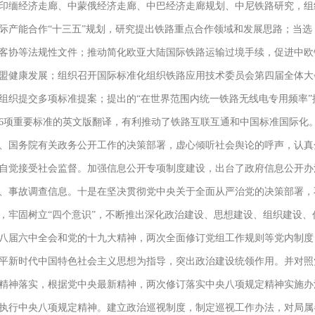
印缅经济走廊、中蒙俄经济走廊、中巴经济走廊规划、中尼铁路研究，组
际产能合作“十三五”规划，研究提出铁路重点合作领域和发展思路；当
客协等法规性文件；推动简化欧亚大陆国际铁路运输过境手续，促进中欧
盟健康发展；组织召开国际标准化组织铁路应用技术委员会第四届全体大
，组织提交多项标准提案；提出的“在世界范围内统一铁路无线电专用频率
26项重要标准的英文版翻译，有利推动了铁路互联互通和中国标准国际化
、国务院有关政务公开工作的决策部署，虚心倾听社会舆论的呼声，认真
自觉接受社会监督。加强信息公开专项制度建设，出台了政府信息公开办
、事故调查信息。十是在坚决贯彻党中央关于全面从严治党的决策部署，
，牢固树立“四个意识”，不断推出深化政治建设、思想建设、组织建设、
八届六中全会和党的十九大精神，两次全面修订党组工作规则等党内制度
平新时代中国特色社会主义思想为指导，突出政治建设统领作用。并对照
精神落实，根据党中央最新精神，两次修订落实中央八项规定精神实施办
执行中央八项规定精神。建立政治巡视制度，制定巡视工作办法，对局属