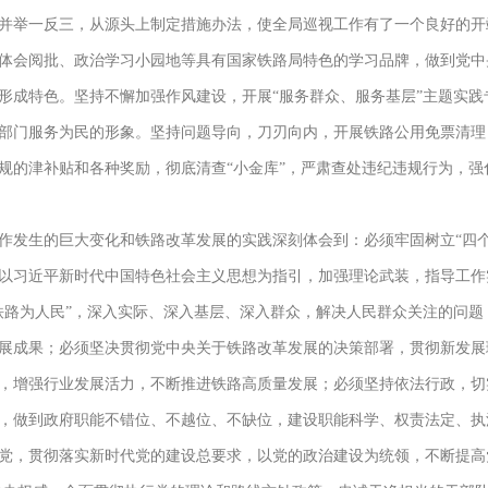
并举一反三，从源头上制定措施办法，使全局巡视工作有了一个良好的开
体会阅批、政治学习小园地等具有国家铁路局特色的学习品牌，做到党中
形成特色。坚持不懈加强作风建设，开展“服务群众、服务基层”主题实
部门服务为民的形象。坚持问题导向，刀刃向内，开展铁路公用免票清理
规的津补贴和各种奖励，彻底清查“小金库”，严肃查处违纪违规行为，强
发生的巨大变化和铁路改革发展的实践深刻体会到：必须牢固树立“四个
以习近平新时代中国特色社会主义思想为指引，加强理论武装，指导工作
铁路为人民”，深入实际、深入基层、深入群众，解决人民群众关注的问
展成果；必须坚决贯彻党中央关于铁路改革发展的决策部署，贯彻新发展
，增强行业发展活力，不断推进铁路高质量发展；必须坚持依法行政，切
，做到政府职能不错位、不越位、不缺位，建设职能科学、权责法定、执
党，贯彻落实新时代党的建设总要求，以党的政治建设为统领，不断提高