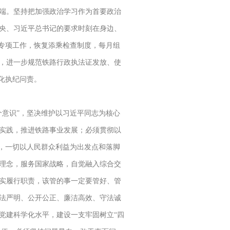
端。坚持把加强政治学习作为首要政治
央、习近平总书记的要求时刻在身边、
践专项工作，恢复添乘检查制度，每月组
，进一步规范铁路行政执法证发放、使
化执纪问责。
意识”，坚决维护以习近平同志为核心
实践，推进铁路事业发展；必须贯彻以
题，一切以人民群众利益为出发点和落脚
理念，服务国家战略，自觉融入综合交
实履行职责，该管的事一定要管好、管
法严明、公开公正、廉洁高效、守法诚
党建科学化水平，建设一支牢固树立“四