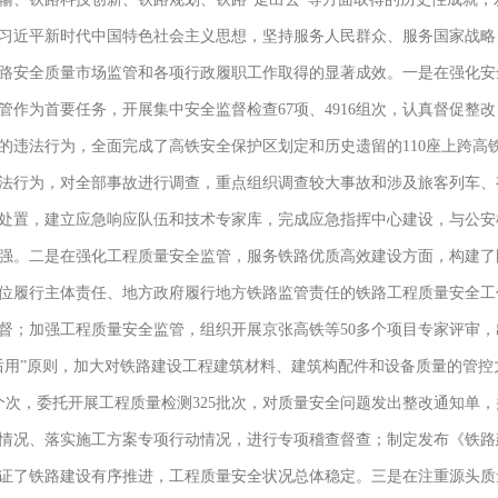
习近平新时代中国特色社会主义思想，坚持服务人民群众、服务国家战略
路安全质量市场监管和各项行政履职工作取得的显著成效。一是在强化安
管作为首要任务，开展集中安全监督检查67项、4916组次，认真督促整
的违法行为，全面完成了高铁安全保护区划定和历史遗留的110座上跨高铁
法行为，对全部事故进行调查，重点组织调查较大事故和涉及旅客列车、
处置，建立应急响应队伍和技术专家库，完成应急指挥中心建设，与公安
强。二是在强化工程质量安全监管，服务铁路优质高效建设方面，构建了
位履行主体责任、地方政府履行地方铁路监管责任的铁路工程质量安全工作
督；加强工程质量安全监管，组织开展京张高铁等50多个项目专家评审
后用”原则，加大对铁路建设工程建筑材料、建筑构配件和设备质量的管控
630个次，委托开展工程质量检测325批次，对质量安全问题发出整改通知
情况、落实施工方案专项行动情况，进行专项稽查督查；制定发布《铁路
证了铁路建设有序推进，工程质量安全状况总体稳定。三是在注重源头质