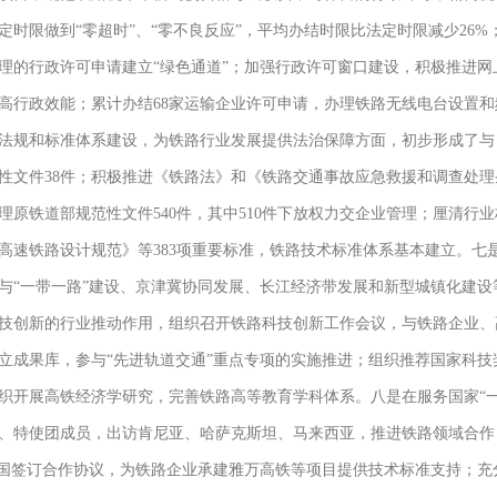
定时限做到“零超时”、“零不良反应”，平均办结时限比法定时限减少26
理的行政许可申请建立“绿色通道”；加强行政许可窗口建设，积极推进
行政效能；累计办结68家运输企业许可申请，办理铁路无线电台设置和频率指
法规和标准体系建设，为铁路行业发展提供法治保障方面，初步形成了与
范性文件38件；积极推进《铁路法》和《铁路交通事故应急救援和调查处
理原铁道部规范性文件540件，其中510件下放权力交企业管理；厘清行
高速铁路设计规范》等383项重要标准，铁路技术标准体系基本建立。七
与“一带一路”建设、京津冀协同发展、长江经济带发展和新型城镇化建
技创新的行业推动作用，组织召开铁路科技创新工作会议，与铁路企业、
立成果库，参与“先进轨道交通”重点专项的实施推进；组织推荐国家科
织开展高铁经济学研究，完善铁路高等教育学科体系。八是在服务国家“
、特使团成员，出访肯尼亚、哈萨克斯坦、马来西亚，推进铁路领域合作
等国签订合作协议，为铁路企业承建雅万高铁等项目提供技术标准支持；