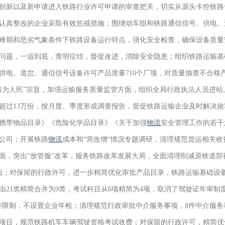
创新以及新申请进入铁路行业许可申请的审查把关，切实从源头卡控铁路
认真整改的企业采取有效惩戒措施；围绕动车组和铁路通信信号、供电、
峰期和恶劣气象条件下铁路设备运行特点，强化安全检查，确保设备质量
问题，一追到底，查明症结，督促改进，消除安全隐患；组织铁路运输基
供电、道岔、通信信号设备许可产品质量710个厂项，对质量抽查不合格
路为人民”宗旨，加强运输服务质量监管方面，组织全局行政执法人员进
问卷超过13万份，按月度、季度形成调查报告，督促铁路运输企业及时解决
携带物品目录》《危险化学品目录》《关于加强
物流
安全管理工作的若干
公司；开展铁路
物流
成本和“营改增”情况专题调研，清理规范货运相关
面，突出“放管服”改革，服务铁路改革发展大局，全面清理削减原铁道
项；对保留的行政许可，进一步精简优化审批产品目录，铁路运输基础设备审
由21类精简合并为9类，考试科目从6项精简为4项，取消了驾驶证年审制
等限制，不设置企业年检；清理规范行政审批中介服务事项，8件中介服务
项目，规范铁路机车车辆驾驶资格考试收费；对保留的行政许可，精简优