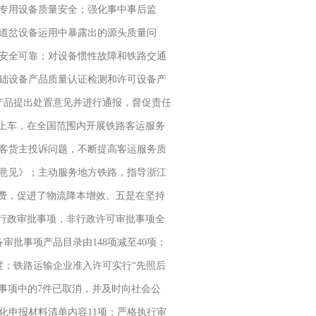
专用设备质量安全；强化事中事后监
道岔设备运用中暴露出的源头质量问
安全可靠；对设备惯性故障和铁路交通
础设备产品质量认证检测和许可设备产
产品提出处置意见并进行通报，督促责任
站上车，在全国范围内开展铁路客运服务
旅客货主投诉问题，不断提高客运服务质
意见》；主动服务地方铁路，指导浙江
收费，促进了物流降本增效。五是在坚持
部行政审批事项，非行政许可审批事项全
批事项产品目录由148项减至40项；
度；铁路运输企业准入许可实行“先照后
事项中的7件已取消，并及时向社会公
化申报材料清单内容11项；严格执行审