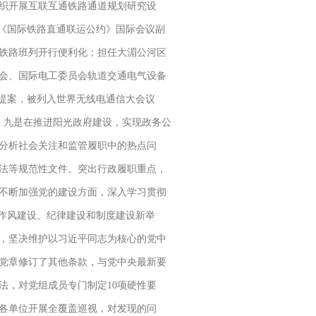
织开展互联互通铁路通道规划研究设
选《国际铁路直通联运公约》国际会议副
铁路班列开行便利化；担任大湄公河区
会、国际电工委员会轨道交通电气设备
”提案，被列入世界无线电通信大会议
。九是在推进阳光政府建设，实现政务公
分析社会关注和监管履职中的热点问
法等规范性文件。突出行政履职重点，
不断加强党的建设方面，深入学习贯彻
作风建设、纪律建设和制度建设新举
，坚决维护以习近平同志为核心的党中
党章修订了其他条款，与党中央最新要
法，对党组成员专门制定10项硬性要
各单位开展全覆盖巡视，对发现的问