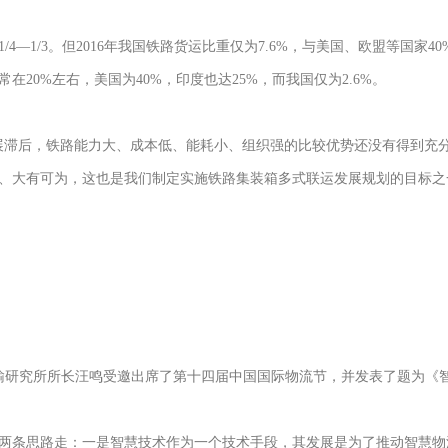
4—1/3。但2016年我国铁路货运比重仅为7.6%，与美国、欧盟等国家
20%左右，美国为40%，印度也达25%，而我国仅为2.6%。
展滞后，铁路能力大、成本低、能耗小、组织强的比较优势还没有得到充
、大有可为，这也是我们制定实施铁路集装箱多式联运发展规划的目标之
合运输研究所所长汪鸣受邀出席了第十四届中国国际物流节，并发表了题为
两条思路走：一是智慧技术作为一个技术手段，其发展是为了推动智慧物