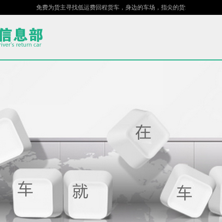
免费为货主寻找低运费回程货车，身边的车场，指尖的货站！