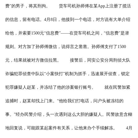
费”的男子，将其刑拘。 货车司机孙师傅在某App上注册了揽活
的信息，留有电话。4月8日，他接到一个电话，对方说有大单介绍
给他，并索要1500元“信息费”——在货车司机之间，“信息费”是潜
规则。对方加了孙师傅微信，说得言之凿凿。孙师傅支付了1500
元，结果就被对方微信拉黑。 接警后，同安公安分局刑侦大队
诈骗犯罪侦查中队以“小案快打”机制为抓手，迅速展开侦查，锁定
犯罪嫌疑人赵某，并冻结了他的涉案银行账号。 就在民警加紧
追捕时，赵某却找上门来。“他给我们打电话，问户头被冻结的
事。”经办民警介绍，头一次遇到这么大胆的嫌疑人。民警故意含糊
地回复说，可能跟某起案件有关系，让他来办个手续解冻。 4月