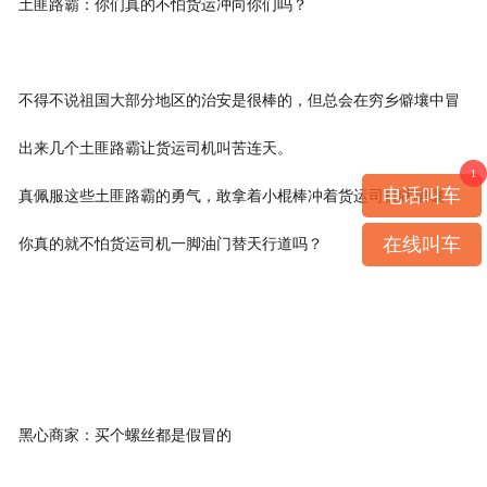
土匪路霸：你们真的不怕货运冲向你们吗？
不得不说祖国大部分地区的治安是很棒的，但总会在穷乡僻壤中冒
出来几个土匪路霸让货运司机叫苦连天。
1
电话叫车
真佩服这些土匪路霸的勇气，敢拿着小棍棒冲着货运司机瞎嚷嚷，
在线叫车
你真的就不怕货运司机一脚油门替天行道吗？
黑心商家：买个螺丝都是假冒的