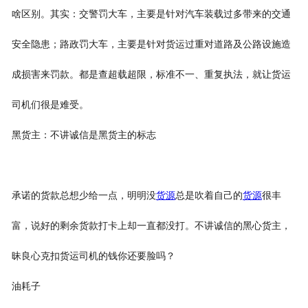
啥区别。其实：交警罚大车，主要是针对汽车装载过多带来的交通
安全隐患；路政罚大车，主要是针对货运过重对道路及公路设施造
成损害来罚款。都是查超载超限，标准不一、重复执法，就让货运
司机们很是难受。
黑货主：不讲诚信是黑货主的标志
承诺的货款总想少给一点，明明没
货源
总是吹着自己的
货源
很丰
富，说好的剩余货款打卡上却一直都没打。不讲诚信的黑心货主，
昧良心克扣货运司机的钱你还要脸吗？
油耗子