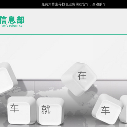
免费为货主寻找低运费回程货车，身边的车场，指尖的货站！