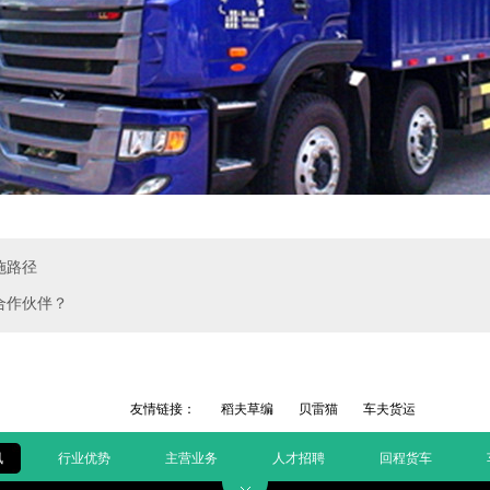
施路径
合作伙伴？
友情链接：
稻夫草编
贝雷猫
车夫货运
讯
行业优势
主营业务
人才招聘
回程货车